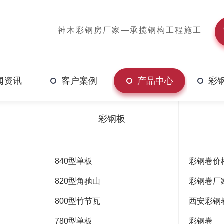
神木彩钢房厂家—承揽钢构工程施工
闻资讯
客户案例
产品中心
彩
板
彩钢板
840型单板
彩钢卷价
820型角驰山
彩钢卷厂
800型竹节瓦
西安彩钢
780型单板
彩钢卷